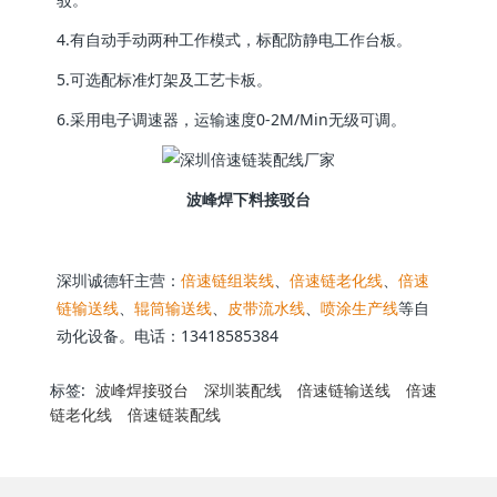
4.有自动手动两种工作模式，标配防静电工作台板。
5.可选配标准灯架及工艺卡板。
6.采用电子调速器，运输速度0-2M/Min无级可调。
波峰焊下料接驳台
深圳诚德轩主营：
倍速链组装线
、
倍速链老化线
、
倍速
链输送线
、
辊筒输送线
、
皮带流水线
、
喷涂生产线
等自
动化设备。电话：13418585384
标签:
波峰焊接驳台
深圳装配线
倍速链输送线
倍速
链老化线
倍速链装配线