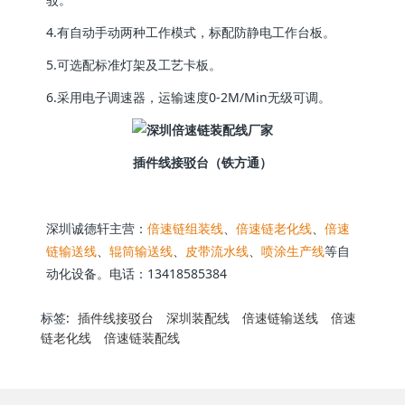
4.有自动手动两种工作模式，标配防静电工作台板。
5.可选配标准灯架及工艺卡板。
6.采用电子调速器，运输速度0-2M/Min无级可调。
插件线接驳台（铁方通）
深圳诚德轩主营：
倍速链组装线
、
倍速链老化线
、
倍速
链输送线
、
辊筒输送线
、
皮带流水线
、
喷涂生产线
等自
动化设备。电话：13418585384
标签:
插件线接驳台
深圳装配线
倍速链输送线
倍速
链老化线
倍速链装配线