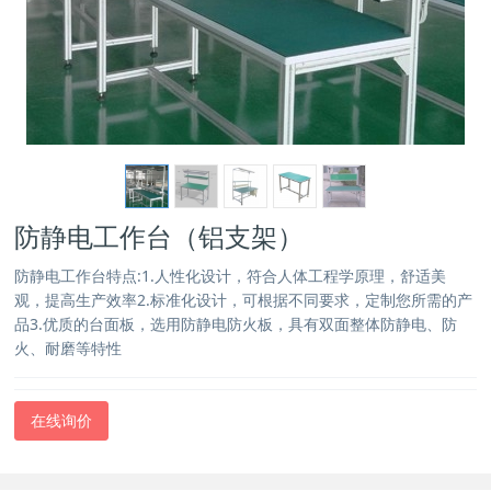
防静电工作台（铝支架）
防静电工作台特点:1.人性化设计，符合人体工程学原理，舒适美
观，提高生产效率2.标准化设计，可根据不同要求，定制您所需的产
品3.优质的台面板，选用防静电防火板，具有双面整体防静电、防
火、耐磨等特性
在线询价