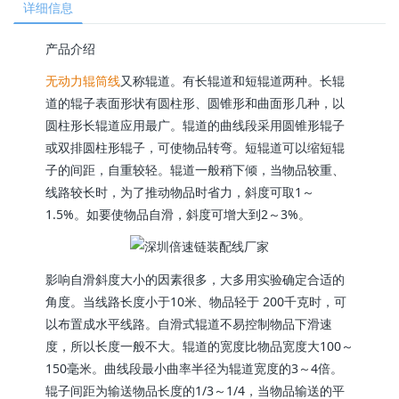
详细信息
产品介绍
无动力辊筒线
又称辊道。有长辊道和短辊道两种。长辊
道的辊子表面形状有圆柱形、圆锥形和曲面形几种，以
圆柱形长辊道应用最广。辊道的曲线段采用圆锥形辊子
或双排圆柱形辊子，可使物品转弯。短辊道可以缩短辊
子的间距，自重较轻。辊道一般稍下倾，当物品较重、
线路较长时，为了推动物品时省力，斜度可取1～
1.5%。如要使物品自滑，斜度可增大到2～3%。
影响自滑斜度大小的因素很多，大多用实验确定合适的
角度。当线路长度小于10米、物品轻于 200千克时，可
以布置成水平线路。自滑式辊道不易控制物品下滑速
度，所以长度一般不大。辊道的宽度比物品宽度大100～
150毫米。曲线段最小曲率半径为辊道宽度的3～4倍。
辊子间距为输送物品长度的1/3～1/4，当物品输送的平