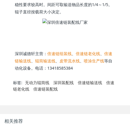
稳性要求较高时。间距可取输送物品长度的1/4～1/5。
辊子直径按载荷大小决定。
深圳诚德轩主营：
倍速链组装线
、
倍速链老化线
、
倍速
链输送线
、
辊筒输送线
、
皮带流水线
、
喷涂生产线
等自
动化设备。电话：13418585384
标签:
无动力辊筒线
深圳装配线
倍速链输送线
倍速
链老化线
倍速链装配线
相关推荐